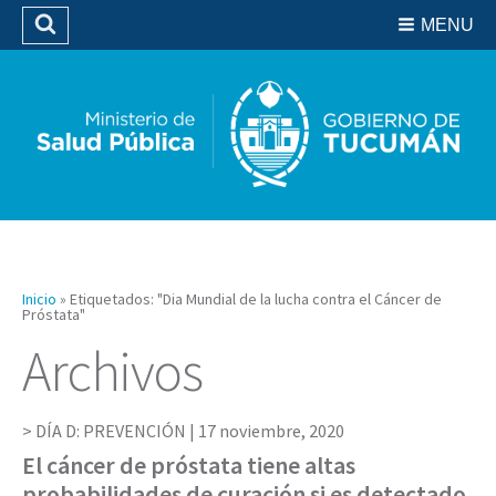
Residencias del SIPROSA
MENU
Buscar
Biblioteca
Inicio
»
Etiquetados: "Dia Mundial de la lucha contra el Cáncer de
Próstata"
Archivos
DÍA D: PREVENCIÓN |
17 noviembre, 2020
El cáncer de próstata tiene altas
probabilidades de curación si es detectado