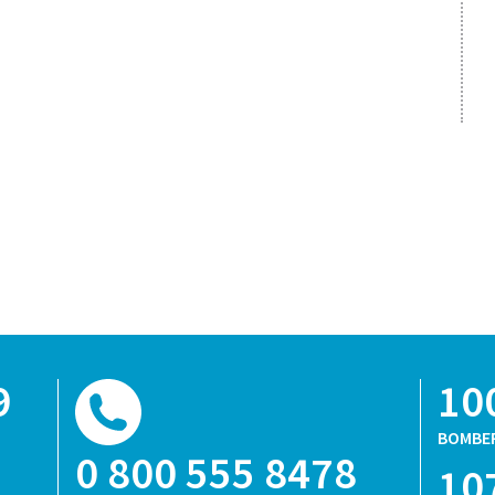
9
10
BOMBE
0 800 555 8478
10