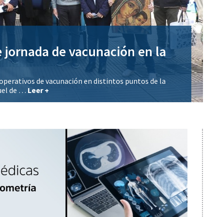
ación Económica avanzan en un
…
na Ruiz, recibió al secretario General de la Federación
C
 …
Leer +
l