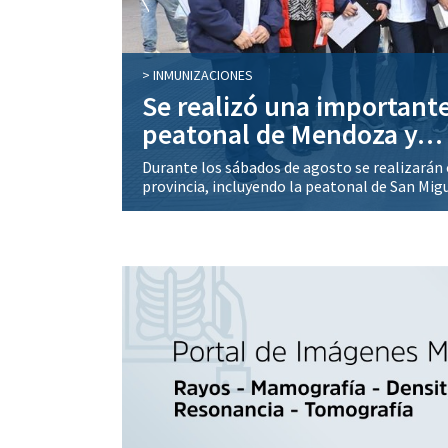
LABOR INTERINSTITUCIONAL
n la
Salud Pública y la Feder
proyecto de tratamiento
s de la
El ministro de Salud Pública, doctor Luis Medi
Económica de Tucumán, Gregorio Werchow,