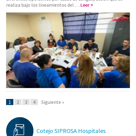
realiza bajo los lineamientos del …
Leer +
1
2
3
4
Siguiente »
Cotejo SIPROSA Hospitales