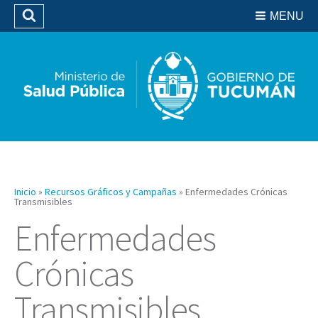
Residencias del SIPROSA
MENU
Buscar
Biblioteca
Inicio
»
Recursos Gráficos y Campañas
»
Enfermedades Crónicas
Transmisibles
Enfermedades
Crónicas
Transmisibles