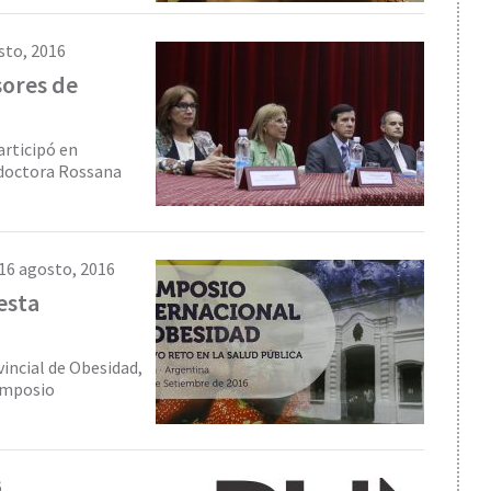
sto, 2016
sores de
articipó en
, doctora Rossana
16 agosto, 2016
esta
incial de Obesidad,
Simposio
6