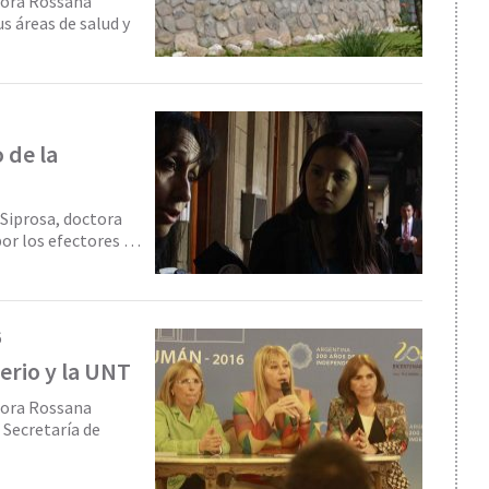
ctora Rossana
s áreas de salud y
 de la
l Siprosa, doctora
 por los efectores …
6
terio y la UNT
ctora Rossana
 Secretaría de