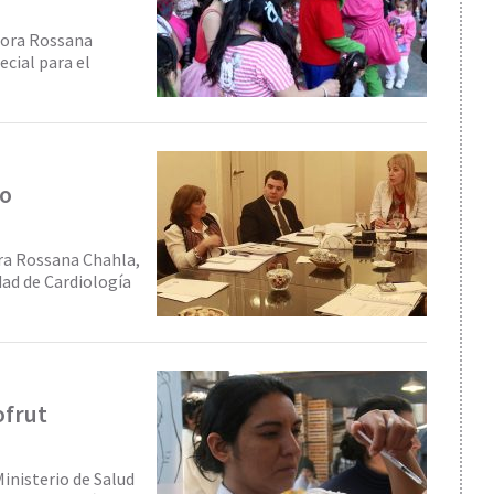
ctora Rossana
cial para el
ro
ra Rossana Chahla,
dad de Cardiología
ofrut
Ministerio de Salud