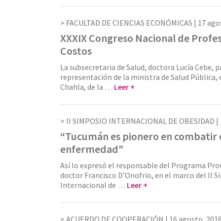
FACULTAD DE CIENCIAS ECONÓMICAS |
17 ago
XXXIX Congreso Nacional de Profe
Costos
La subsecretaria de Salud, doctora Lucía Cebe, p
representación de la ministra de Salud Pública
Chahla, de la …
Leer +
II SIMPOSIO INTERNACIONAL DE OBESIDAD |
“Tucumán es pionero en combatir 
enfermedad”
Así lo expresó el responsable del Programa Prov
doctor Francisco D’Onofrio, en el marco del II 
Internacional de …
Leer +
ACUERDO DE COOPERACIÓN |
16 agosto, 201