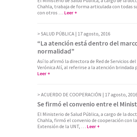
El Ministerio de Salud Pública, a cargo de la do
Chahla, trabaja de forma articulada con todas su
con otros …
Leer +
SALUD PÚBLICA |
17 agosto, 2016
“La atención está dentro del marco
normalidad”
Así lo afirmó la directora de Red de Servicios de
Verónica Alí, al referirse a la atención brindada
Leer +
ACUERDO DE COOPERACIÓN |
17 agosto, 201
Se firmó el convenio entre el Minis
El Ministerio de Salud Pública, a cargo de la do
Chahla, firmó el convenio de cooperación con la
Extensión de la UNT, …
Leer +