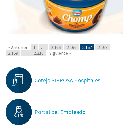
« Anterior
1
…
2.165
2.166
2.167
2.168
2.169
…
2.210
Siguiente »
Cotejo SIPROSA Hospitales
Portal del Empleado