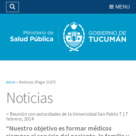
Residencias del SIPROSA
MENU
Buscar
Biblioteca
Inicio
»
Noticias
(Page 2167)
Noticias
Reunión con autoridades de la Universidad San Pablo T |
7
febrero, 2014
“Nuestro objetivo es formar médicos
siempre al servicio del paciente, la familia y