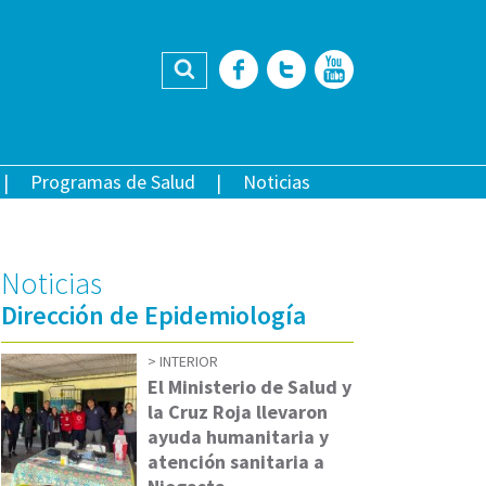
Buscar
Facebook
Twitter
YouTub
Programas de Salud
Noticias
Noticias
Dirección de Epidemiología
INTERIOR
El Ministerio de Salud y
la Cruz Roja llevaron
ayuda humanitaria y
atención sanitaria a