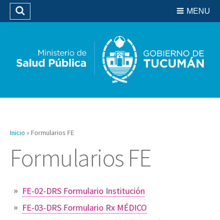
Residencias del SIPROSA
MENU
Buscar
Biblioteca
Inicio
»
Formularios FE
Formularios FE
FE-02-DRS Formulario Institución
FE-03-DRS Formulario Rx MÉDICO