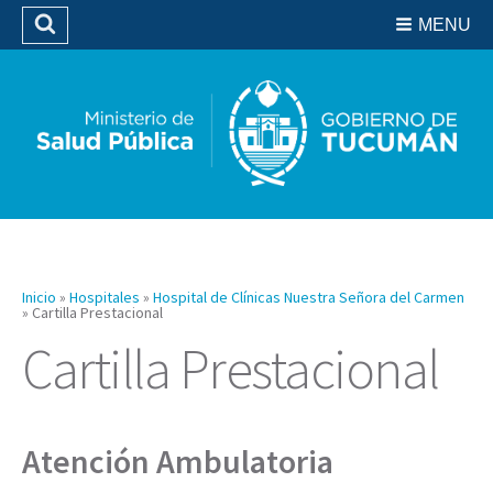
Residencias del SIPROSA
MENU
Buscar
Biblioteca
Inicio
»
Hospitales
»
Hospital de Clínicas Nuestra Señora del Carmen
»
Cartilla Prestacional
Cartilla Prestacional
Atención Ambulatoria