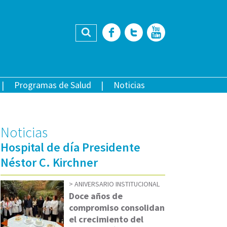
Buscar
Facebook
Twitter
YouTub
Programas de Salud
Noticias
Noticias
Hospital de día Presidente
Néstor C. Kirchner
ANIVERSARIO INSTITUCIONAL
Doce años de
compromiso consolidan
el crecimiento del