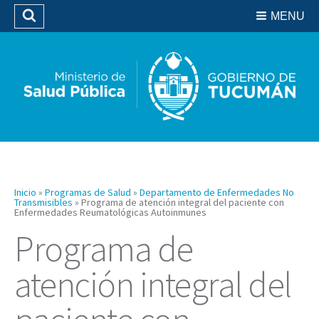
Residencias del SIPROSA
MENU
Buscar
Biblioteca
Inicio
»
Programas de Salud
»
Departamento de Enfermedades No
Transmisibles
»
Programa de atención integral del paciente con
Enfermedades Reumatológicas Autoinmunes
Programa de
atención integral del