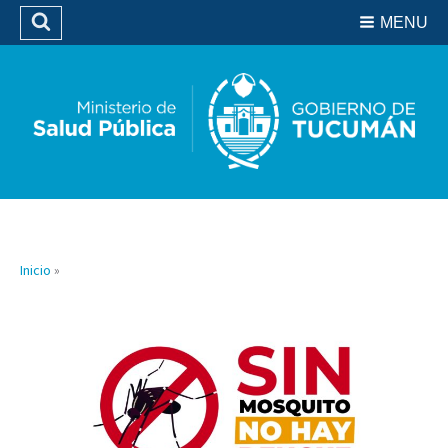
Residencias del SIPROSA
MENU
Buscar
Biblioteca
Inicio
»