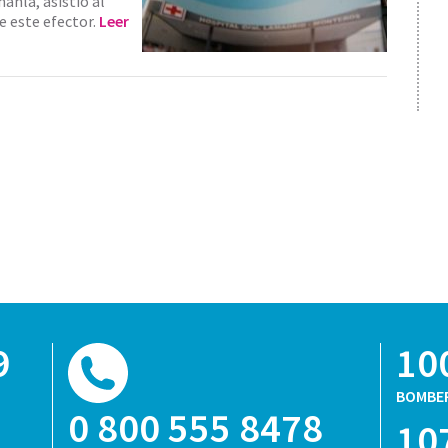
ahla, asistió al
e este efector.
Leer
9
10
BOMBE
0 800 555 8478
10