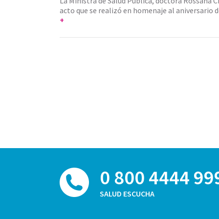
La Ministra de Salud Pública, doctora Rossana Ch
acto que se realizó en homenaje al aniversario d
+
0 800 4444 99
SALUD ESCUCHA