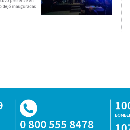
estuvo presente en
o dejó inauguradas
9
10
BOMBE
0 800 555 8478
10