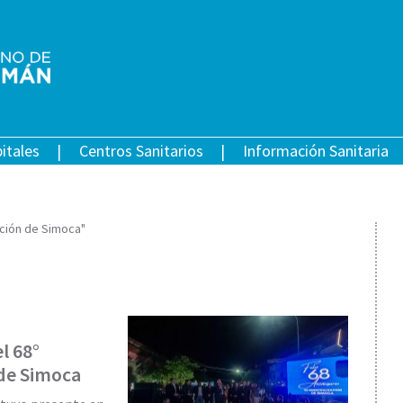
itales
Centros Sanitarios
Información Sanitaria
ación de Simoca"
l 68°
 de Simoca