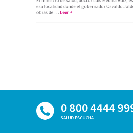
El ministro de Salud, doctor Luis Medina Ruiz, 
esa localidad donde el gobernador Osvaldo Jald
obras de …
Leer +
0 800 4444 99
SALUD ESCUCHA