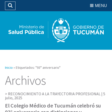
Residencias del SIPROSA
MENU
Buscar
Biblioteca
Inicio
»
Etiquetados: "93° aniversario"
Archivos
RECONOCIMIENTO A LA TRAYECTORIA PROFESIONAL |
5
julio, 2025
El Colegio Médico de Tucumán celebró su
93° aniversario con distinciones y