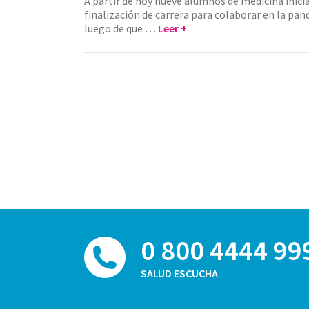
A partir de hoy nueve alumnos de medicina inicia
finalización de carrera para colaborar en la pa
luego de que …
Leer +
0 800 4444 99
SALUD ESCUCHA