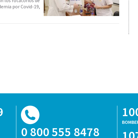
n los rotatorios de
ndemia por Covid-19,
9
10
BOMBE
0 800 555 8478
10