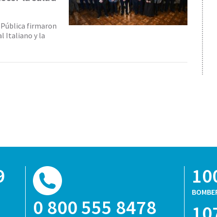
 Pública firmaron
 Italiano y la
9
10
BOMBE
0 800 555 8478
10