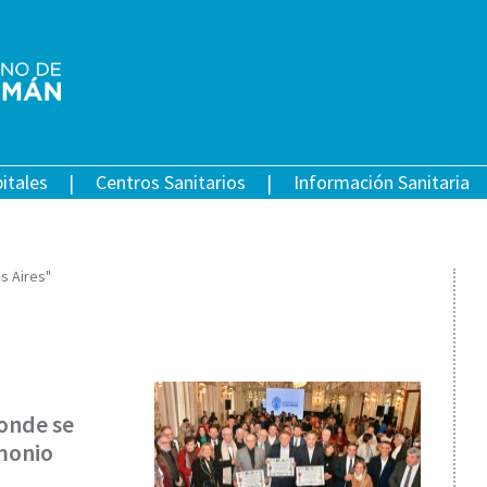
itales
Centros Sanitarios
Información Sanitaria
s Aires"
donde se
monio