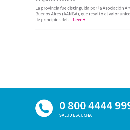
La provincia fue distinguida por la Asociación A
Buenos Aires (AANBA), que resaltó el valor único
de principios del…
Leer +
0 800 4444 99
SALUD ESCUCHA