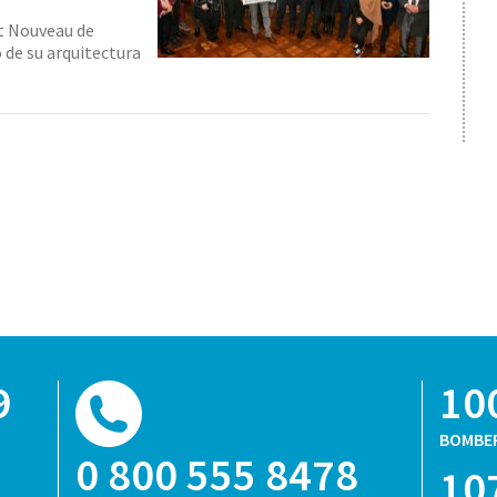
rt Nouveau de
 de su arquitectura
9
10
BOMBE
0 800 555 8478
10