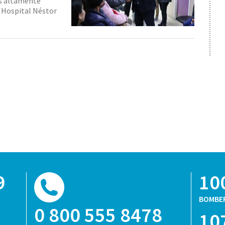
es altamente
l Hospital Néstor
9
10
BOMBE
0 800 555 8478
10