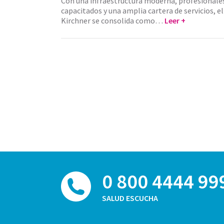
Con una infraestructura moderna, profesional
capacitados y una amplia cartera de servicios, e
Kirchner se consolida como…
Leer +
0 800 4444 99
SALUD ESCUCHA