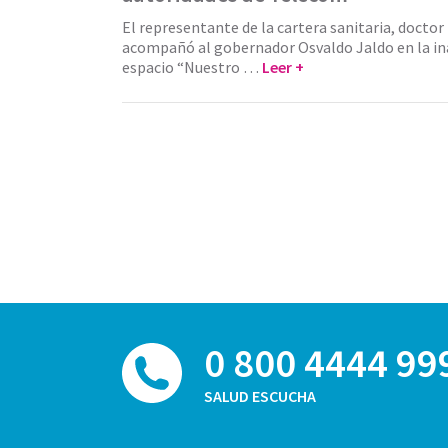
El representante de la cartera sanitaria, doctor
acompañó al gobernador Osvaldo Jaldo en la in
espacio “Nuestro …
Leer +
0 800 4444 99
SALUD ESCUCHA