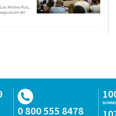
 Luis Medina Ruiz,
auguración del
9
10
BOMBE
0 800 555 8478
10