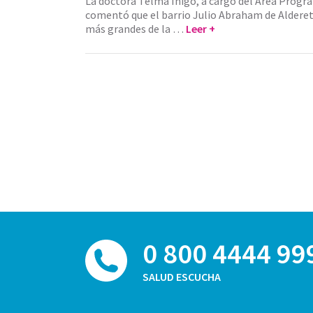
La doctora Telma Iñigo, a cargo del Área Progr
comentó que el barrio Julio Abraham de Alderet
más grandes de la …
Leer +
0 800 4444 99
SALUD ESCUCHA