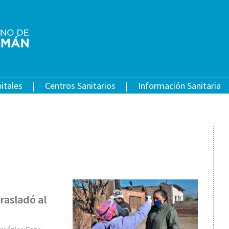
itales
Centros Sanitarios
Información Sanitaria
rasladó al