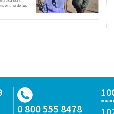
amática Este,
es es uno de los
9
10
BOMBE
0 800 555 8478
10