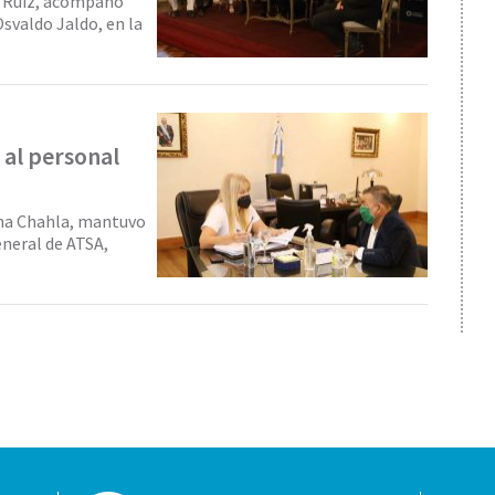
na Ruiz, acompañó
valdo Jaldo, en la
 al personal
sana Chahla, mantuvo
eneral de ATSA,