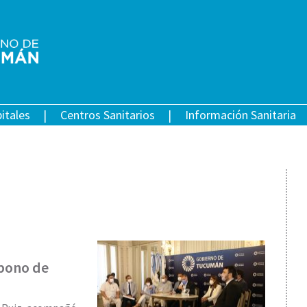
itales
Centros Sanitarios
Información Sanitaria
bono de