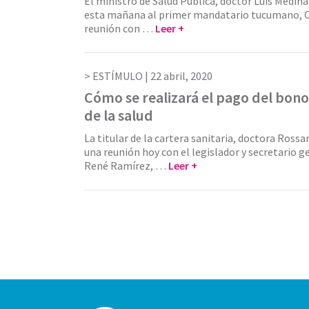
El ministro de Salud Pública, doctor Luis Medi
esta mañana al primer mandatario tucumano, Os
reunión con …
Leer +
ESTÍMULO |
22 abril, 2020
Cómo se realizará el pago del bono
de la salud
La titular de la cartera sanitaria, doctora Ros
una reunión hoy con el legislador y secretario g
René Ramírez, …
Leer +