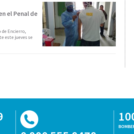
en el Penal de
 de Encierro,
e este jueves se
9
10
BOMBE