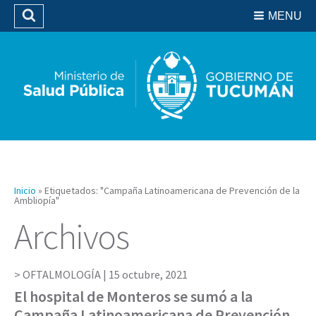
Residencias del SIPROSA
MENU
Buscar
Biblioteca
Inicio
»
Etiquetados: "Campaña Latinoamericana de Prevención de la
Ambliopía"
Archivos
OFTALMOLOGÍA |
15 octubre, 2021
El hospital de Monteros se sumó a la
Campaña Latinoamericana de Prevención