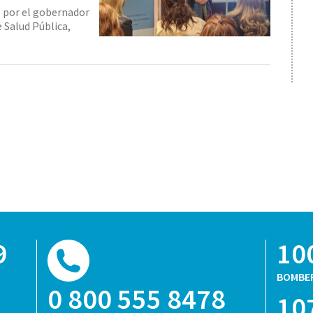
s por el gobernador
 Salud Pública,
9
10
BOMBE
0 800 555 8478
10