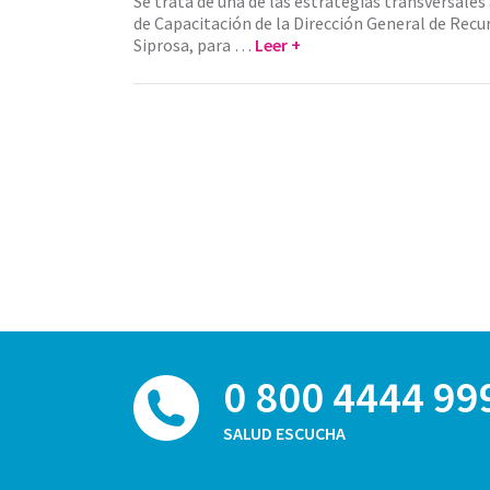
Se trata de una de las estrategias transversal
de Capacitación de la Dirección General de Rec
Siprosa, para …
Leer +
0 800 4444 99
SALUD ESCUCHA