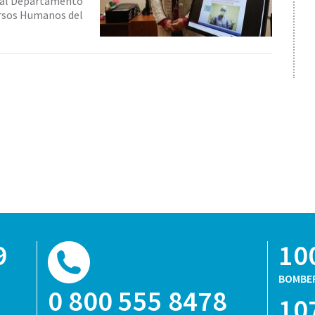
es al Departamento
ursos Humanos del
9
10
BOMBE
0 800 555 8478
10