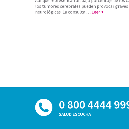
Aunque representan un bajo porcentaje de los c
los tumores cerebrales pueden provocar graves
neurológicas. La consulta …
Leer +
0 800 4444 99
SALUD ESCUCHA