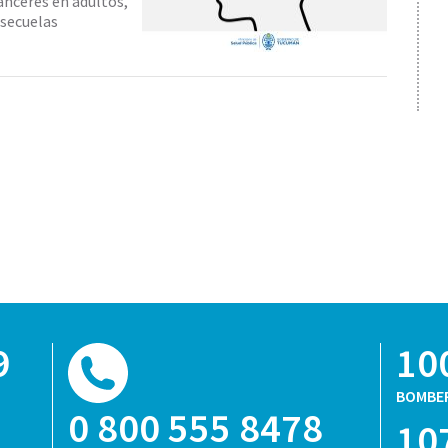
ánceres en adultos,
 secuelas
9
10
BOMBE
0 800 555 8478
10