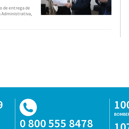
to de entrega de
n Administrativa,
9
10
BOMBE
0 800 555 8478
10