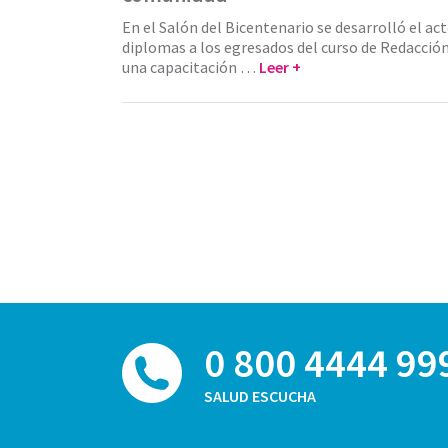
En el Salón del Bicentenario se desarrolló el ac
diplomas a los egresados del curso de Redacció
una capacitación …
Leer +
0 800 4444 99
SALUD ESCUCHA