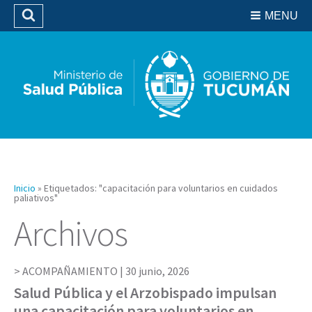
Residencias del SIPROSA
MENU
Buscar
Biblioteca
Inicio
»
Etiquetados: "capacitación para voluntarios en cuidados
paliativos"
Archivos
ACOMPAÑAMIENTO |
30 junio, 2026
Salud Pública y el Arzobispado impulsan
una capacitación para voluntarios en