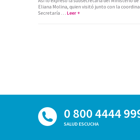
Así lo expresó la subsecretaria del Ministerio de
Eliana Molina, quien visitó junto con la coordin
Secretaría …
Leer +
0 800 4444 99
SALUD ESCUCHA