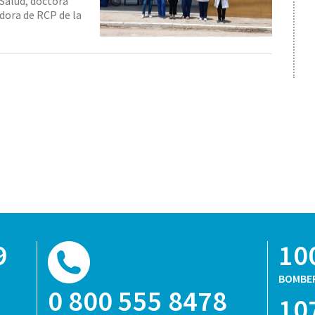
 Salud, doctora
adora de RCP de la
9
10
BOMBE
0 800 555 8478
10