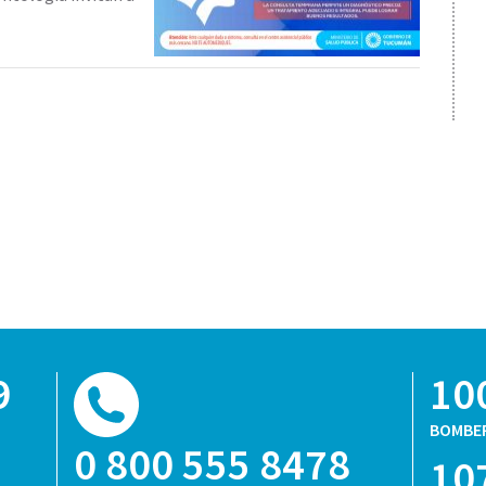
9
10
BOMBE
0 800 555 8478
10