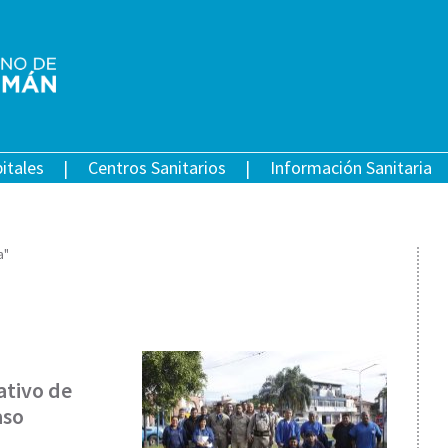
itales
Centros Sanitarios
Información Sanitaria
a"
ativo de
aso