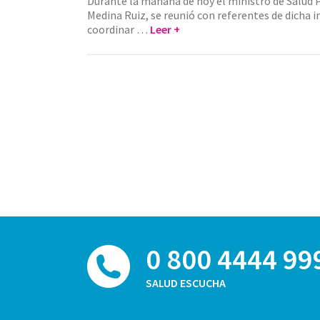
Durante la mañana de hoy el ministro de Salud P
Medina Ruiz, se reunió con referentes de dicha i
coordinar …
Leer +
0 800 4444 99
SALUD ESCUCHA