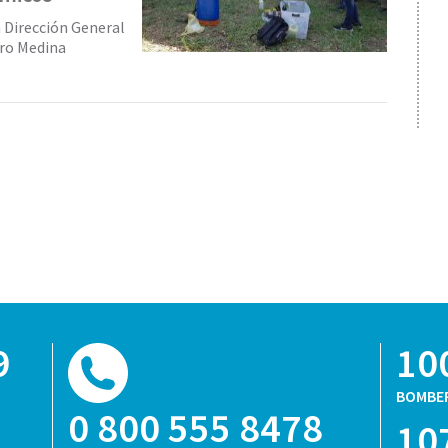
a Dirección General
ro Medina
9
10
BOMBE
0 800 555 8478
10