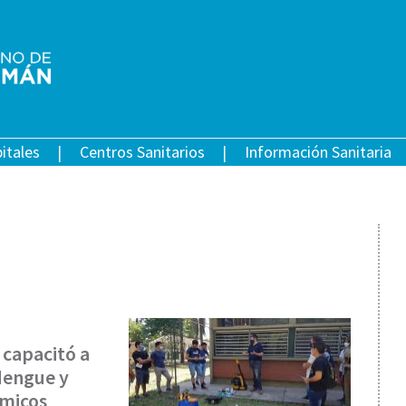
itales
Centros Sanitarios
Información Sanitaria
 capacitó a
dengue y
ímicos