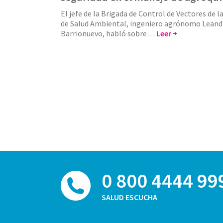
El jefe de la Brigada de Control de Vectores de l
de Salud Ambiental, ingeniero agrónomo Leand
Barrionuevo, habló sobre…
Leer +
0 800 4444 99
SALUD ESCUCHA