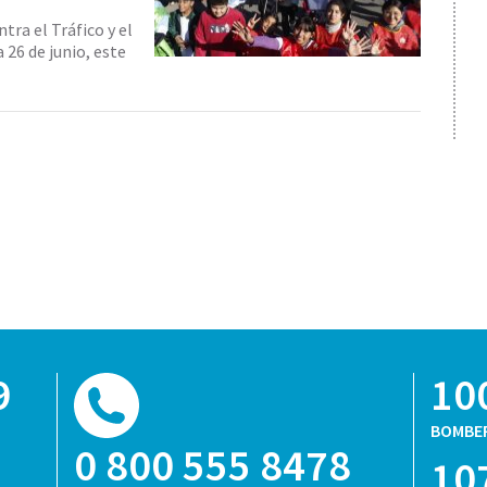
tra el Tráfico y el
26 de junio, este
9
10
BOMBE
0 800 555 8478
10