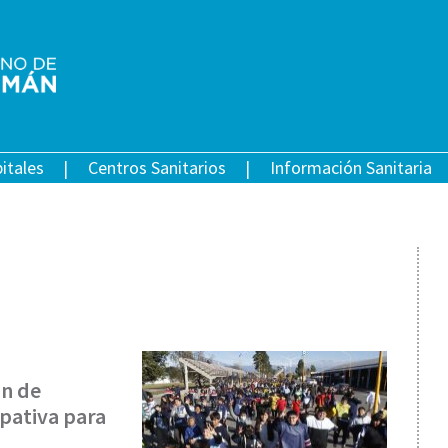
itales
Centros Sanitarios
Información Sanitaria
ón de
ipativa para