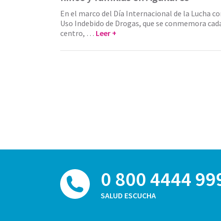
En el marco del Día Internacional de la Lucha con
Uso Indebido de Drogas, que se conmemora cada 
centro, …
Leer +
0 800 4444 99
SALUD ESCUCHA