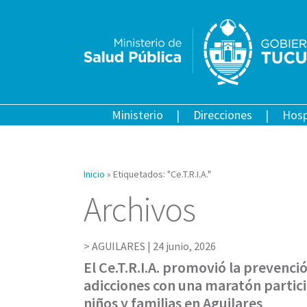
Ministerio
Direcciones
Hosp
Inicio
»
Etiquetados: "Ce.T.R.I.A."
Archivos
AGUILARES |
24 junio, 2026
El Ce.T.R.I.A. promovió la prevenci
adicciones con una maratón partic
niños y familias en Aguilares