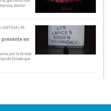
rla, que contó con
 Siprosa, doctor
 JUSTICIA |
30
on presente en
oria, por la Verdad
olpe de Estado que