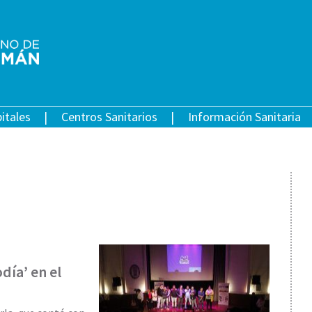
itales
Centros Sanitarios
Información Sanitaria
día’ en el