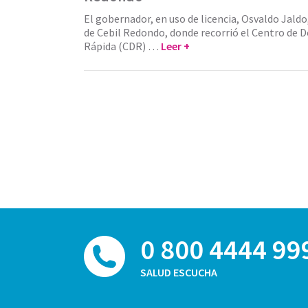
El gobernador, en uso de licencia, Osvaldo Jaldo
de Cebil Redondo, donde recorrió el Centro de
Rápida (CDR) …
Leer +
0 800 4444 99
SALUD ESCUCHA