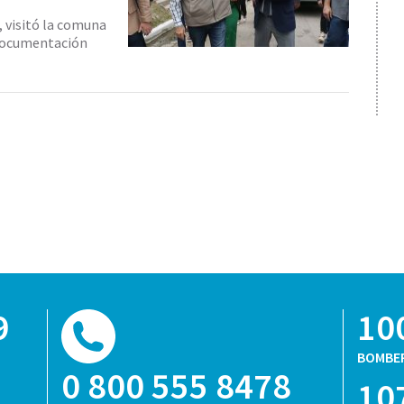
, visitó la comuna
 Documentación
9
10
BOMBE
0 800 555 8478
10