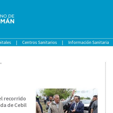
itales
Centros Sanitarios
Información Sanitaria
"
l recorrido
da de Cebil