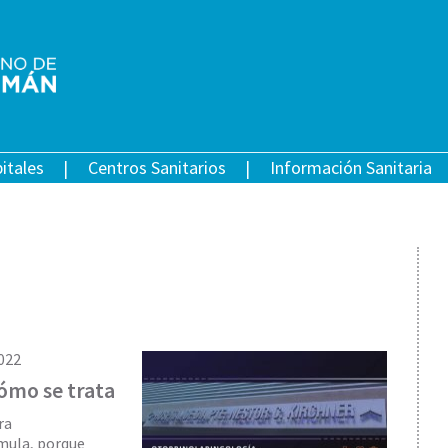
itales
Centros Sanitarios
Información Sanitaria
022
cómo se trata
ra
mula, porque