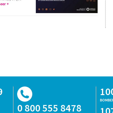
eer +
9
10
BOMBE
0 800 555 8478
10