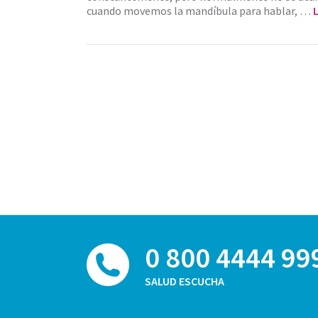
cuando movemos la mandíbula para hablar, …
L
0 800 4444 99
SALUD ESCUCHA