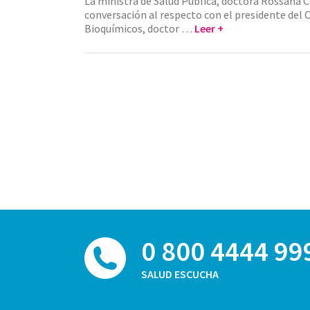
La ministra de Salud Pública, doctora Rossana 
conversación al respecto con el presidente del 
Bioquímicos, doctor …
Leer +
0 800 4444 99
SALUD ESCUCHA