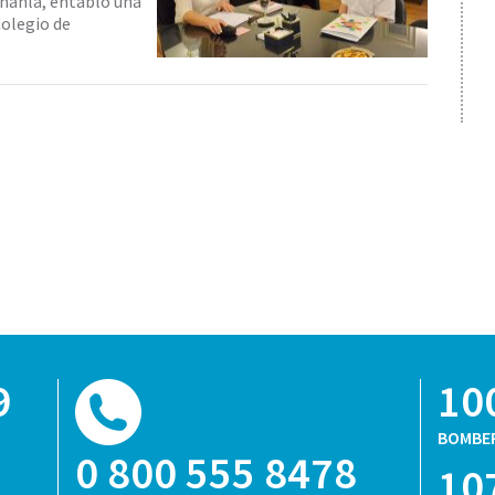
Chahla, entabló una
Colegio de
9
10
BOMBE
0 800 555 8478
10