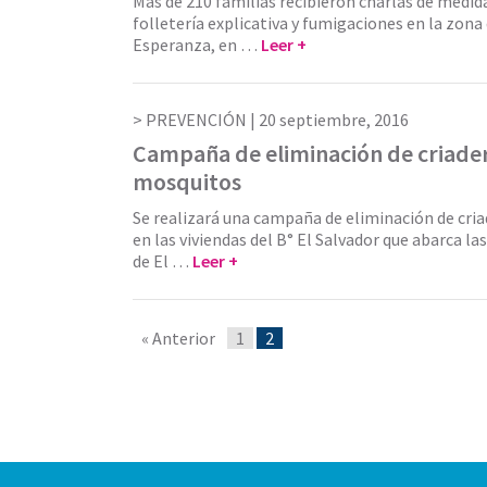
Más de 210 familias recibieron charlas de medid
folletería explicativa y fumigaciones en la zona 
Esperanza, en …
Leer +
PREVENCIÓN |
20 septiembre, 2016
Campaña de eliminación de criade
mosquitos
Se realizará una campaña de eliminación de cri
en las viviendas del B° El Salvador que abarca la
de El …
Leer +
« Anterior
1
2