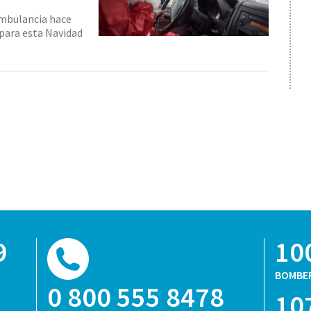
ambulancia hace
 para esta Navidad
9
10
BOMBE
0 800 555 8478
10