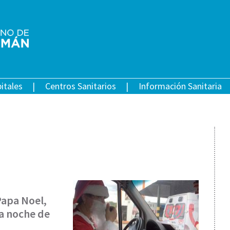
itales
Centros Sanitarios
Información Sanitaria
Papa Noel,
ta noche de