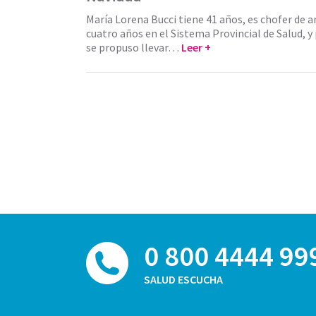
María Lorena Bucci tiene 41 años, es chofer de 
cuatro años en el Sistema Provincial de Salud, y
se propuso llevar…
Leer +
0 800 4444 99
SALUD ESCUCHA