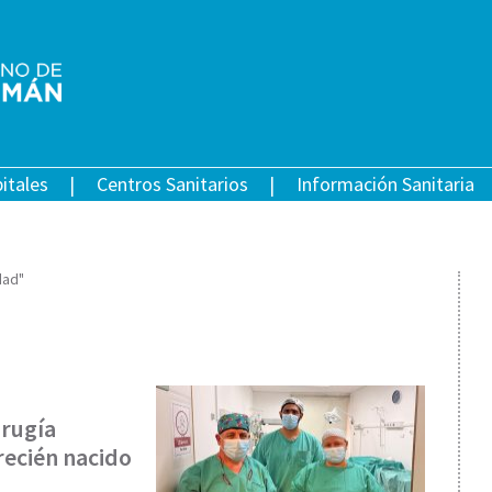
itales
Centros Sanitarios
Información Sanitaria
dad"
irugía
recién nacido