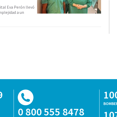
ital Eva Perón llevó
mplejidad a un
9
10
BOMBE
0 800 555 8478
10