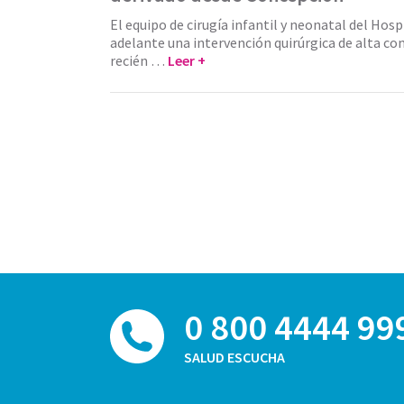
El equipo de cirugía infantil y neonatal del Hosp
adelante una intervención quirúrgica de alta co
recién …
Leer +
0 800 4444 99
SALUD ESCUCHA