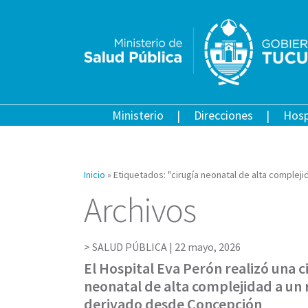
Ministerio
Direcciones
Hosp
Inicio
»
Etiquetados: "cirugía neonatal de alta compleji
Archivos
SALUD PÚBLICA |
22 mayo, 2026
El Hospital Eva Perón realizó una c
neonatal de alta complejidad a un 
derivado desde Concepción