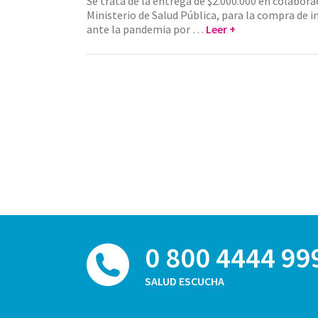
Se trata de la entrega de $2.000.000 en colabora
Ministerio de Salud Pública, para la compra de 
ante la pandemia por …
Leer +
0 800 4444 99
SALUD ESCUCHA