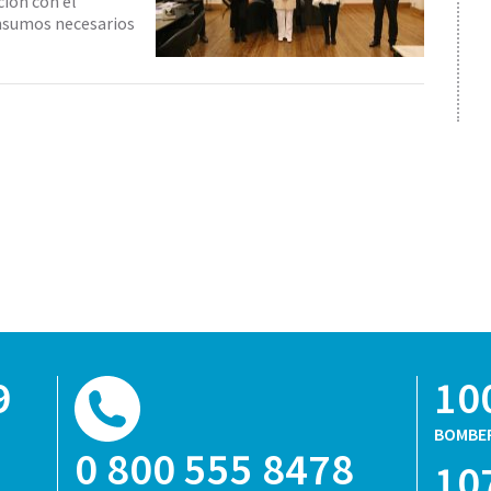
ción con el
insumos necesarios
9
10
BOMBE
0 800 555 8478
10