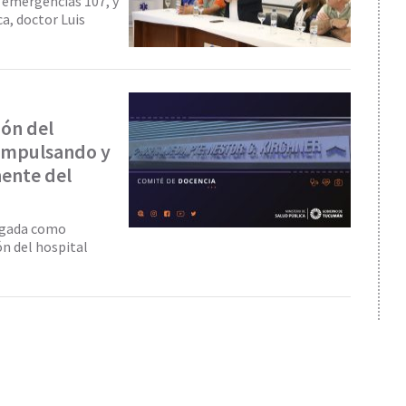
e emergencias 107, y
ca, doctor Luis
ión del
 impulsando y
ente del
argada como
ón del hospital