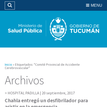
Residencias del SIPROSA
MENU
Buscar
Biblioteca
Inicio
»
Etiquetados: "Comité Provincial de Accidente
Cerebrovascular"
Archivos
HOSPITAL PADILLA |
20 septiembre, 2017
Chahla entregó un desfibrilador para
asistir en la emergencia