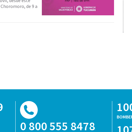
óvil, desde este
e Choromoro, de 9 a
9
10
BOMBE
0 800 555 8478
10