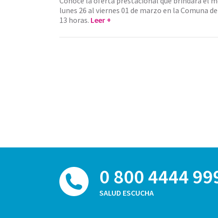
Conocé la oferta prestacional que brindará el m
lunes 26 al viernes 01 de marzo en la Comuna d
13 horas.
Leer +
0 800 4444 99
SALUD ESCUCHA