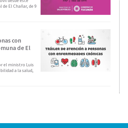
óvil desde este
l de El Chañar, de 9
onas con
omuna de El
or el ministro Luis
ilidad a la salud,