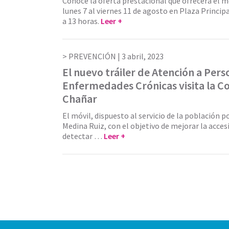
Conocé la oferta prestacional que ofrecerá el m
lunes 7 al viernes 11 de agosto en Plaza Principa
a 13 horas.
Leer +
PREVENCIÓN |
3 abril, 2023
El nuevo tráiler de Atención a Pers
Enfermedades Crónicas visita la C
Chañar
El móvil, dispuesto al servicio de la población p
Medina Ruiz, con el objetivo de mejorar la accesib
detectar …
Leer +