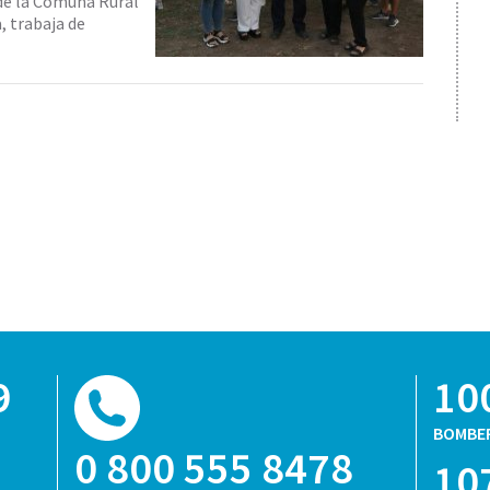
 de la Comuna Rural
, trabaja de
9
10
BOMBE
0 800 555 8478
10