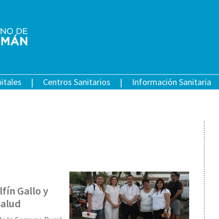
itales
Centros Sanitarios
Información Sanitaria
fín Gallo y
salud