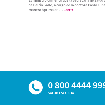
El ministro comentó que la Secretaría de Salud
de Delfín Gallo, a cargo de la doctora Paola Luna
manera óptima en …
Leer +
0 800 4444 99
SALUD ESCUCHA