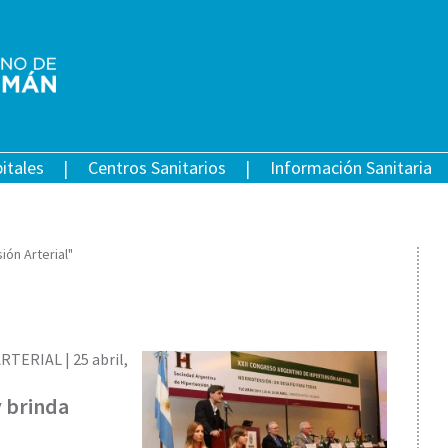
itales
Centros Sanitarios
Información Sanitaria
ón Arterial"
RTERIAL |
25 abril,
y brinda